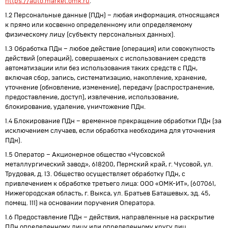
https://auto.market.omk.ru
.
1.2 Персональные данные (ПДн) – любая информация, относящаяся
к прямо или косвенно определенному или определяемому
физическому лицу (субъекту персональных данных).
1.3 Обработка ПДн – любое действие (операция) или совокупность
действий (операций), совершаемых с использованием средств
автоматизации или без использования таких средств с ПДн,
включая сбор, запись, систематизацию, накопление, хранение,
уточнение (обновление, изменение), передачу (распространение,
предоставление, доступ), извлечение, использование,
блокирование, удаление, уничтожение ПДн.
1.4 Блокирование ПДн – временное прекращение обработки ПДн (за
исключением случаев, если обработка необходима для уточнения
ПДн).
1.5 Оператор – Акционерное общество «Чусовской
металлургический завод», 618200, Пермский край, г. Чусовой, ул.
Трудовая, д. 13. Общество осуществляет обработку ПДн, с
привлечением к обработке третьего лица: ООО «ОМК-ИТ», (607061,
Нижегородская область, г. Выкса, ул. Братьев Баташевых, зд. 45,
помещ. 111) на основании поручения Оператора.
1.6 Предоставление ПДн – действия, направленные на раскрытие
ПДн определенному лицу или определенному кругу лиц.