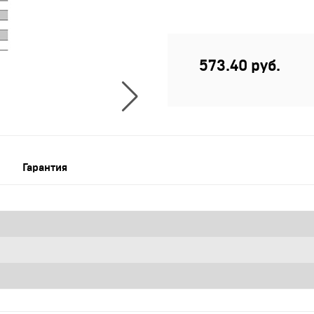
зные
573.40 руб.
и
аны
зные
ки
Гарантия
и
зка
ов
ну