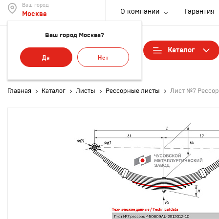
Ваш город
О компании
Гарантия
Москва
Ваш город Москва?
Каталог
Да
Нет
Рессо
Главная
Каталог
Листы
Рессорные листы
Лист №7 Рессор
Листы
Стрем
рессо
Сайле