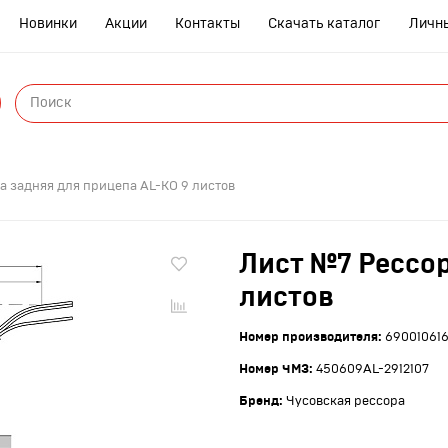
Новинки
Акции
Контакты
Скачать каталог
Личн
ры
а задняя для прицепа AL-KO 9 листов
Лист №7 Рессор
листов
Номер производителя:
69001061
янки
р
Номер ЧМЗ:
450609AL-2912107
Бренд:
Чусовская рессора
нтблоки