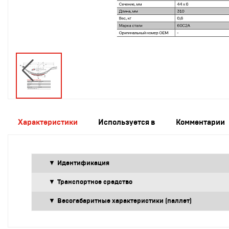
Тормо
диски 
бараб
Тормо
колод
Характеристики
Используется в
Комментарии
Штанг
Идентификация
Загру
Транспортное средство
товар
Весогабаритные характеристики (паллет)
в
корзи