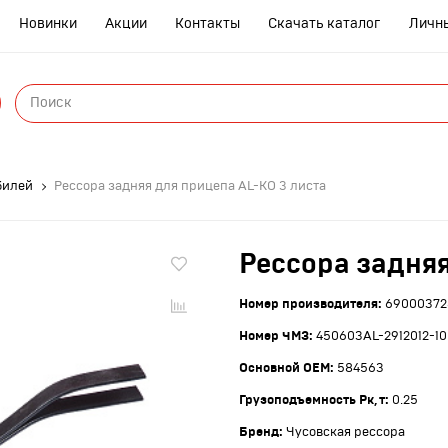
Новинки
Акции
Контакты
Скачать каталог
Личн
ры
билей
Рессора задняя для прицепа AL-KO 3 листа
Рессора задняя
Номер производителя:
69000372
Номер ЧМЗ:
450603AL-2912012-10
янки
р
Основной ОЕМ:
584563
Грузоподъемность Рк, т:
0.25
нтблоки
Бренд:
Чусовская рессора