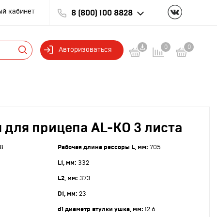
ый кабинет
8 (800) 100 8828
0
0
Авторизоваться
 для прицепа AL-KO 3 листа
8
Рабочая длина рессоры L, мм:
705
L1, мм:
332
L2, мм:
373
D1, мм:
23
d1 диаметр втулки ушка, мм:
12.6