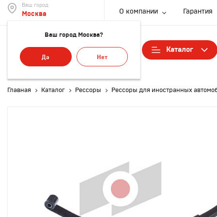
Ваш город
О компании
Гарантия
Москва
Ваш город Москва?
Каталог
Да
Нет
Рессо
Главная
Каталог
Рессоры
Рессоры для иностранных автомо
Листы
Стрем
рессо
Сайле