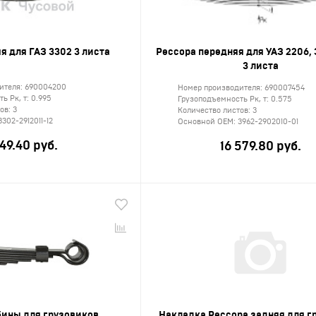
я для ГАЗ 3302 3 листа
Рессора передняя для УАЗ 2206, 
3 листа
ителя:
690004200
Номер производителя:
690007454
ь Рк, т:
0.995
Грузоподъемность Рк, т:
0.575
тов:
3
Количество листов:
3
3302-2912011-12
Основной ОЕМ:
3962-2902010-01
649.40 руб.
16 579.80 руб.
бины для грузовиков
Накладка Рессора задняя для г