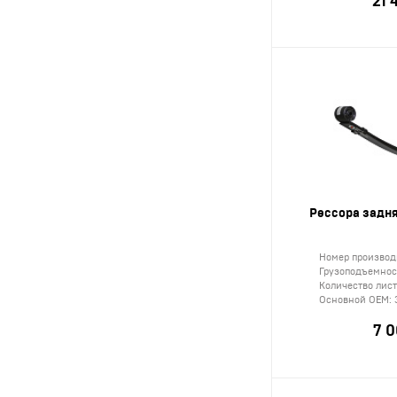
21 
Рессора задня
Номер производ
Грузоподъемност
Количество лис
Основной ОЕМ:
7 0