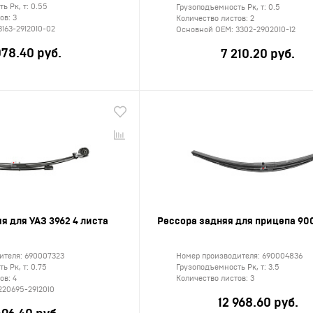
ь Рк, т:
0.55
Грузоподъемность Рк, т:
0.5
тов:
3
Количество листов:
2
3163-2912010-02
Основной ОЕМ:
3302-2902010-12
078.40 руб.
7 210.20 руб.
я для УАЗ 3962 4 листа
Рессора задняя для прицепа 900
ителя:
690007323
Номер производителя:
690004836
ь Рк, т:
0.75
Грузоподъемность Рк, т:
3.5
тов:
4
Количество листов:
3
220695-2912010
12 968.60 руб.