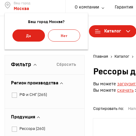
Ваш город
О компании
Гарантия
Москва
Ваш город Москва?
Каталог
Да
Нет
Рессо
Главная
Каталог
Фильтр
Сбросить
Рессоры д
Листы
Регион производства
Вы можете
загрузит
Вы можете
скачать
э
РФ и СНГ (
265
)
Стрем
Сортировать по:
Нал
рессо
Продукция
Рессора (
260
)
Сайле