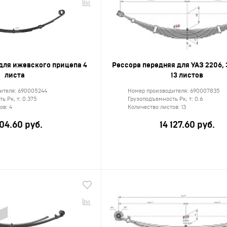
зные
и
аны
для ижевского прицепа 4
Рессора передняя для УАЗ 2206, 
листа
13 листов
зные
ителя:
690005244
Номер производителя:
690007835
ь Рк, т:
0.375
Грузоподъемность Рк, т:
0.6
ки
тов:
4
Количество листов:
13
04.60 руб.
14 127.60 руб.
и
зка
ов
ну