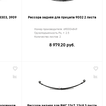
3303, 3909
Рессора задняя для прицепа 9002 2 листа
Номер производителя:
690004849
Грузоподъемность Рк, т:
2.5
Количество листов:
2
8 979.20 руб.
рузовиков
Рессора задняя для ВИС 2347, 2349 3 листа