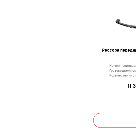
Рессора передня
Номер производ
Грузоподъемност
Количество лис
11 