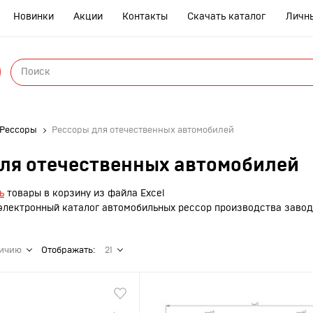
Новинки
Акции
Контакты
Скачать каталог
Личн
ры
Рессоры
Рессоры для отечественных автомобилей
ля отечественных автомобилей
ь
товары в корзину из файла Excel
лектронный каталог автомобильных рессор производства заво
янки
ичию
Отображать:
21
р
нтблоки