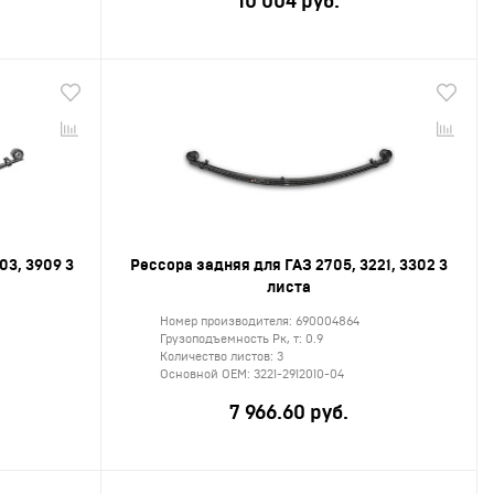
10 004 руб.
03, 3909 3
Рессора задняя для ГАЗ 2705, 3221, 3302 3
листа
Номер производителя:
690004864
Грузоподъемность Рк, т:
0.9
Количество листов:
3
Основной ОЕМ:
3221-2912010-04
7 966.60 руб.