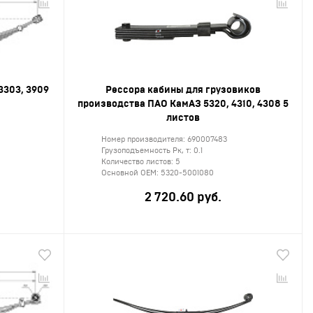
3303, 3909
Рессора кабины для грузовиков
производства ПАО КамАЗ 5320, 4310, 4308 5
листов
Номер производителя:
690007483
Грузоподъемность Рк, т:
0.1
Количество листов:
5
Основной ОЕМ:
5320-5001080
2 720.60 руб.