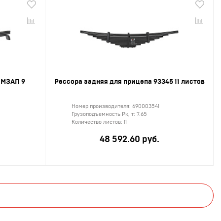
ЧМЗАП 9
Рессора задняя для прицепа 93345 11 листов
Номер производителя:
690003541
Грузоподъемность Рк, т:
7.65
Количество листов:
11
48 592.60 руб.