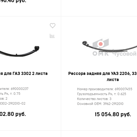
496.40 руб.
я для ГАЗ 3302 2 листа
Рессора задняя для УАЗ 2206, 33
листа
ителя:
690000237
Номер производителя:
690007455
ь Рк, т:
0.75
Грузоподъемность Рк, т:
0.625
тов:
2
Количество листов:
3
3302-2912010-02
Основной ОЕМ:
3962-2912010
02.80 руб.
15 054.80 руб.