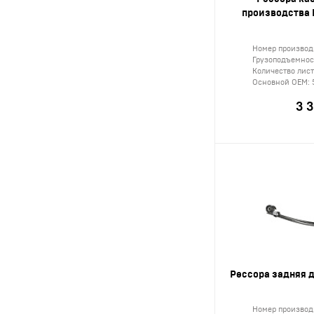
производства 
15 (
12
)
16 (
9
)
Номер производ
Грузоподъемност
17 (
1
)
Количество лис
Основной ОЕМ:
18 (
2
)
3 3
19 (
2
)
22 (
1
)
Рессора задняя дл
Номер производ