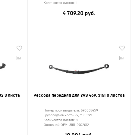
Количество листов:
1
4 709.20 руб.
2 3 листа
Рессора передняя для УАЗ 469, 3151 8 листов
Номер производителя:
690007459
Грузоподъемность Рк, т:
0.395
Количество листов:
8
Основной ОЕМ:
3151-2902012