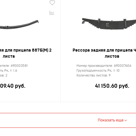
я для прицепа 887Б(М) 2
Рессора задняя для прицепа 
листа
листов
ителя:
690003581
Номер производителя:
690007606
ь Рк, т:
1.6
Грузоподъемность Рк, т:
10
тов:
2
Количество листов:
9
309.40 руб.
41 150.60 руб.
Показать еще