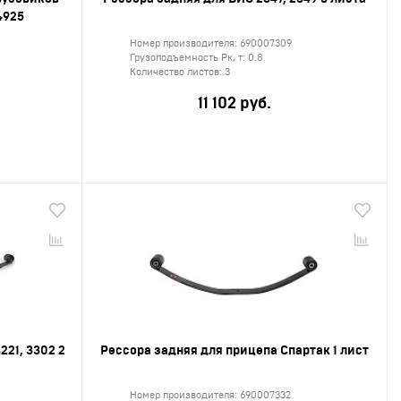
4925
Номер производителя:
690007309
Грузоподъемность Рк, т:
0.8
Количество листов:
3
11 102 руб.
221, 3302 2
Рессора задняя для прицепа Спартак 1 лист
Номер производителя:
690007332