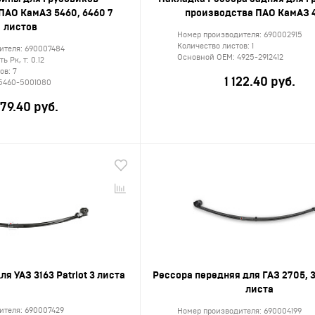
ПАО КамАЗ 5460, 6460 7
производства ПАО КамАЗ 
листов
Номер производителя:
690002915
Количество листов:
1
ителя:
690007484
Основной ОЕМ:
4925-2912412
ь Рк, т:
0.12
тов:
7
1 122.40 руб.
5460-5001080
79.40 руб.
я УАЗ 3163 Patriot 3 листа
Рессора передняя для ГАЗ 2705, 3
листа
ителя:
690007429
Номер производителя:
690004199